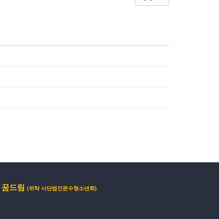
 꿈드림
(위탁 사단법인문수청소년회)