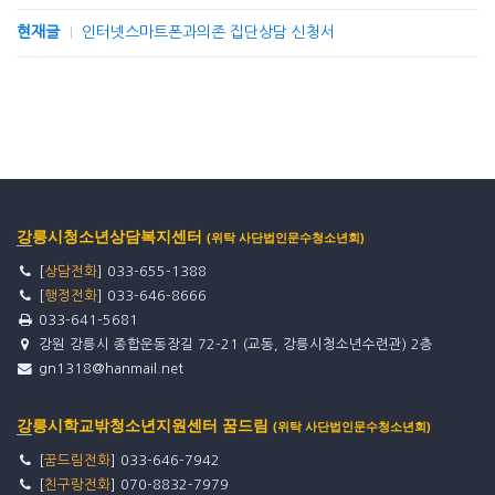
현재글
인터넷스마트폰과의존 집단상담 신청서
강릉시청소년상담복지센터
(위탁 사단법인문수청소년회)
[
상담전화
] 033-655-1388
[
행정전화
] 033-646-8666
033-641-5681
강원 강릉시 종합운동장길 72-21 (교동, 강릉시청소년수련관) 2층
gn1318@hanmail.net
강릉시학교밖청소년지원센터 꿈드림
(위탁 사단법인문수청소년회)
[
꿈드림전화
] 033-646-7942
[
친구랑전화
] 070-8832-7979